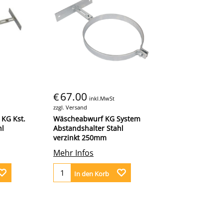
67.00
€
inkl.MwSt
zzgl. Versand
KG Kst.
Wäscheabwurf KG System
hl
Abstandshalter Stahl
verzinkt 250mm
Mehr Infos
In den Korb