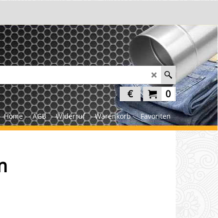
€
0
Home
AGB
Widerruf
Warenkorb
Favoriten
m