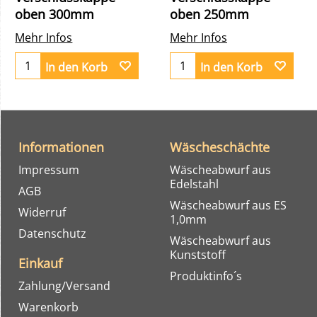
oben 300mm
oben 250mm
Mehr Infos
Mehr Infos
In den Korb
In den Korb
Informationen
Wäscheschächte
Impressum
Wäscheabwurf aus
Edelstahl
AGB
Wäscheabwurf aus ES
Widerruf
1,0mm
Datenschutz
Wäscheabwurf aus
Kunststoff
Einkauf
Produktinfo´s
Zahlung/Versand
Warenkorb